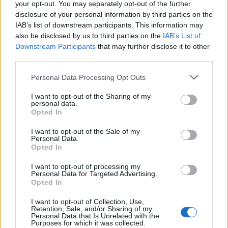
Nehéz a kérdésben igazságot tenni, de mint szinte
your opt-out. You may separately opt-out of the further
minden esetében a mérték és az egyensúly a
disclosure of your personal information by third parties on the
kulcsszó. A filmben főbenjáró bűnnek, egyenesen
IAB’s list of downstream participants. This information may
árulásnak tekintette a család, hogy a dada párt
also be disclosed by us to third parties on the
IAB’s List of
merészelt keresni magának annyi év után.
Downstream Participants
that may further disclose it to other
Elgondolkodtató jelent volt.
third parties.
Please note that this website/app uses one or more Google
Ha a családon belüli erőszakot vesszük (nem kell
Personal Data Processing Opt Outs
services and may gather and store information including but
komolyabbra gondolni "csak" egy verbális
not limited to your visit or usage behaviour. You may click to
I want to opt-out of the Sharing of my
gyerekbántalmazásra) akkor azt hiszem mind
personal data.
grant or deny consent to Google and its third-party tags to
egyetértünk abban, hogy
ami
egy családon belül
Opted In
use your data for below specified purposes in below Google
folyik nem feltétlenül elintézhető egy
consent section.
I want to opt-out of the Sale of my
vállrándítással
.
Personal Data.
Opted In
Viszont a filmbeli család átesett a ló másik oldalára.
Nálunk minden családi ügy, egyben a nyilvánosság
I want to opt-out of processing my
Personal Data for Targeted Advertising.
csemegéje is lehetett. Milyen érzés lehetett
Opted In
Christopher Robin számára, hogy a szülei csak úgy
köszöntötték fel születésnapján, hogy élőadásban
I want to opt-out of Collection, Use,
Retention, Sale, and/or Sharing of my
hallgathatta az egész világ?
Personal Data that Is Unrelated with the
Purposes for which it was collected.