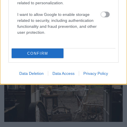
Kellene...Nincs nagyobb kincs a gyerekeddel töltött
related to personalization.
időnél.
I want to allow Google to enable storage
related to security, including authentication
"Azért dolgozom, hogy a bébisittert fizetni
functionality and fraud prevention, and other
tudjam."
Én már hallottam ezt a mondatot egy
user protection.
édesanya szájából.
CONFIRM
Data Deletion
Data Access
Privacy Policy