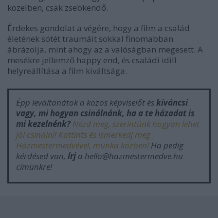
közelben, csak zsebkendő.
Érdekes gondolat a végére, hogy a film a család
életének sötét traumáit sokkal finomabban
ábrázolja, mint ahogy az a valóságban megesett. A
mesékre jellemző happy end, és családi idill
helyreállítása a film kiváltsága.
Épp leváltanátok a közös képviselőt és
kíváncsi
vagy, mi hogyan csinálnánk, ha a te házadat is
mi kezelnénk?
Nézd meg, szerintünk hogyan lehet
jól csinálni! Kattints és ismerkedj meg
Házmestermedvével, munka közben!
Ha pedig
kérdésed van,
írj
a hello@hazmestermedve.hu
címünkre!