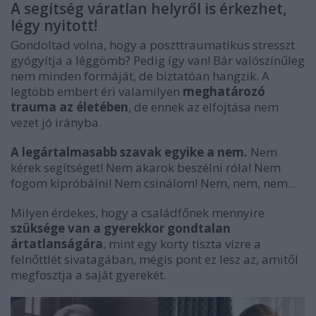
A segítség váratlan helyről is érkezhet,
légy nyitott!
Gondoltad volna, hogy a poszttraumatikus stresszt
gyógyítja a léggömb? Pedig így van! Bár valószínűleg
nem minden formáját, de biztatóan hangzik. A
legtöbb embert éri valamilyen
meghatározó
trauma az életében
, de ennek az elfojtása nem
vezet jó irányba.
A legártalmasabb szavak egyike a nem.
Nem
kérek segítséget! Nem akarok beszélni róla! Nem
fogom kipróbálni! Nem csinálom! Nem, nem, nem...
Milyen érdekes, hogy a családfőnek mennyire
szüksége van a gyerekkor gondtalan
ártatlanságára
, mint egy korty tiszta vízre a
felnőttlét sivatagában, mégis pont ez lesz az, amitől
megfosztja a saját gyerekét.