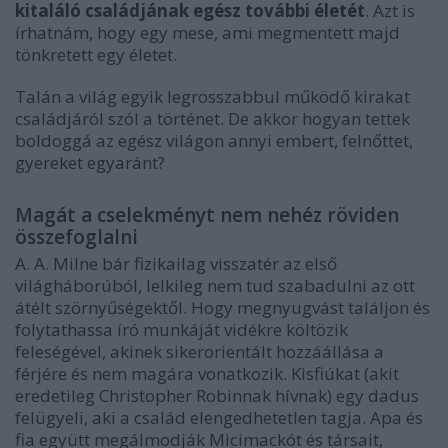
kitaláló családjának egész további életét
. Azt is
írhatnám, hogy egy mese, ami megmentett majd
tönkretett egy életet.
Talán a világ egyik legrosszabbul működő kirakat
családjáról szól a történet. De akkor hogyan tettek
boldoggá az egész világon annyi embert, felnőttet,
gyereket egyaránt?
Magát a cselekményt nem nehéz röviden
összefoglalni
A. A. Milne bár fizikailag visszatér az első
világháborúból, lelkileg nem tud szabadulni az ott
átélt szörnyűségektől. Hogy megnyugvást találjon és
folytathassa író munkáját vidékre költözik
feleségével, akinek sikerorientált hozzáállása a
férjére és nem magára vonatkozik. Kisfiúkat (akit
eredetileg Christopher Robinnak hívnak) egy dadus
felügyeli, aki a család elengedhetetlen tagja. Apa és
fia együtt megálmodják Micimackót és társait,