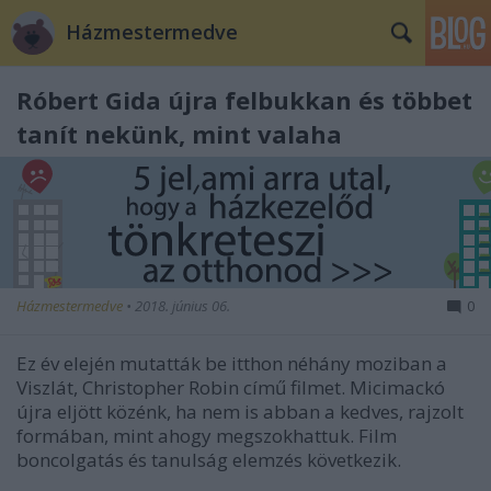
Házmestermedve
Róbert Gida újra felbukkan és többet
tanít nekünk, mint valaha
Házmestermedve
•
2018. június 06.
0
Ez év elején mutatták be itthon néhány moziban a
Viszlát, Christopher Robin című filmet. Micimackó
újra eljött közénk, ha nem is abban a kedves, rajzolt
formában, mint ahogy megszokhattuk. Film
boncolgatás és tanulság elemzés következik.