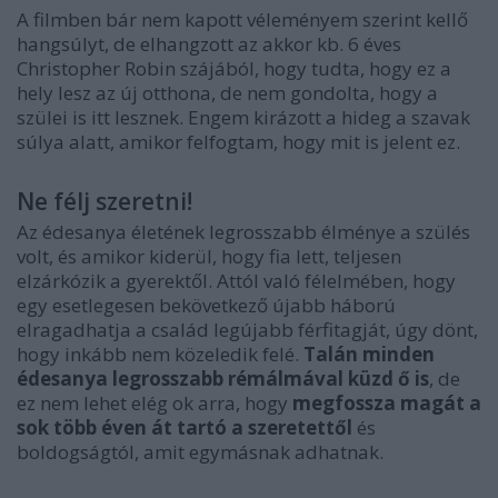
A filmben bár nem kapott véleményem szerint kellő
hangsúlyt, de elhangzott az akkor kb. 6 éves
Christopher Robin szájából, hogy tudta, hogy ez a
hely lesz az új otthona, de nem gondolta, hogy a
szülei is itt lesznek. Engem kirázott a hideg a szavak
súlya alatt, amikor felfogtam, hogy mit is jelent ez.
Ne félj szeretni!
Az édesanya életének legrosszabb élménye a szülés
volt, és amikor kiderül, hogy fia lett, teljesen
elzárkózik a gyerektől. Attól való félelmében, hogy
egy esetlegesen bekövetkező újabb háború
elragadhatja a család legújabb férfitagját, úgy dönt,
hogy inkább nem közeledik felé.
Talán minden
édesanya legrosszabb rémálmával küzd ő is
, de
ez nem lehet elég ok arra, hogy
megfossza magát a
sok több éven át tartó a szeretettől
és
boldogságtól, amit egymásnak adhatnak.