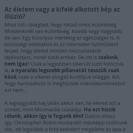
Az életem vagy a kifelé alkotott kép az
illúzió?
Most tuti rávágtad, hogy nálad nincs különbség.
Mindenkinél van különbség, kisebb vagy nagyobb,
de van. Egy bizonyos mértékig ez egészséges is. A
közösségi oldalakon és az interneten futótűzként
terjed, hogy életed minden mozzanatáról
tájékoztass, minél több ember. De ott is
csalunk,
nem igaz
? Csak a legjobban sikerült sütit fotózzuk
le,
a nyaralás legszebb pillanatát tesszük csak
közé
, csak a sikeres vizsgát kürtöljük világgá. Azt,
hogy harmadszor is meghúztak mikroökonómiából
azt nem...
A legnagyobb baj talán akkor van, ha eléred azt a
szintet, mint Micimackó családja.
Ha ezt hiszik
rólunk, akkor így is fogunk élni!
Dadus öltözz
így, Christopher Robin mostantól másképp szólítunk
stb., de legalább a fotó kedvéért megölelte az apa a