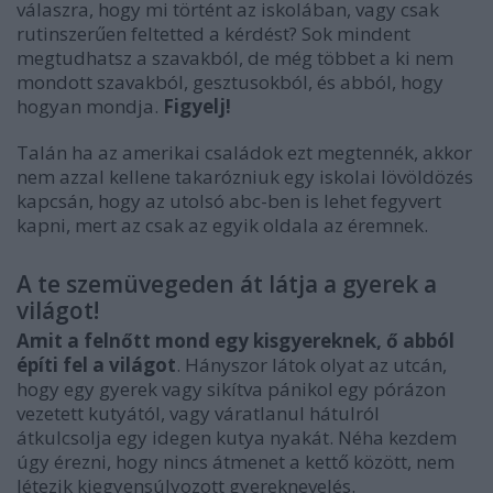
válaszra, hogy mi történt az iskolában, vagy csak
rutinszerűen feltetted a kérdést? Sok mindent
megtudhatsz a szavakból, de még többet a ki nem
mondott szavakból, gesztusokból, és abból, hogy
hogyan mondja.
Figyelj!
Talán ha az amerikai családok ezt megtennék, akkor
nem azzal kellene takarózniuk egy iskolai lövöldözés
kapcsán, hogy az utolsó abc-ben is lehet fegyvert
kapni, mert az csak az egyik oldala az éremnek.
A te szemüvegeden át látja a gyerek a
világot!
Amit a felnőtt mond egy kisgyereknek, ő abból
építi fel a világot
. Hányszor látok olyat az utcán,
hogy egy gyerek vagy sikítva pánikol egy pórázon
vezetett kutyától, vagy váratlanul hátulról
átkulcsolja egy idegen kutya nyakát. Néha kezdem
úgy érezni, hogy nincs átmenet a kettő között, nem
létezik kiegyensúlyozott gyereknevelés.