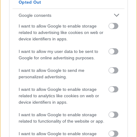
Opted Out
Ezt most megkapod, de aztán boldog
legyél nekem!
Google consents
Szültem neked egy gyereket és te mégsem vagy
I want to allow Google to enable storage
boldog!
Kemény szavak, még komolyabb
related to advertising like cookies on web or
háttértartalommal. Aki végignézi a Viszlát
device identifiers in apps.
Christopher Robin című filmet találkozhat ezzel az
üzenettel is.
I want to allow my user data to be sent to
Google for online advertising purposes.
Tényleg annyival másabb autót ajándékozni
ballagásra, mint kirendelni a gyerek szülinapjára
I want to allow Google to send me
egy komplett zenekart? Erre nem fogunk választ
personalized advertising.
kapni a filmből, de azért érdemes elgondolkodni
rajta.
I want to allow Google to enable storage
related to analytics like cookies on web or
device identifiers in apps.
A gyerekek felnőnek!
Ma nem érsz rá játszani vele, holnap pedig már
I want to allow Google to enable storage
nem lesz kivel
, mert a kicsik nagyon gyorsan
related to functionality of the website or app.
felnőnek. Ez egy olyan életbölcsesség, amit mindenki
ismer, de csak kevesen vesznek komolyan.
I want to allow Google to enable storage