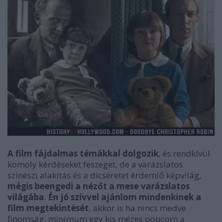
A film fájdalmas témákkal dolgozik
, és rendkívül
komoly kérdéseket feszeget, de a varázslatos
színészi alakítás és a dicséretet érdemlő képvilág,
mégis beengedi a nézőt a mese varázslatos
világába
.
Én jó szívvel ajánlom mindenkinek a
film megtekintését
, akkor is ha nincs medve
finomság, minimum egy kis mézes popcorn a