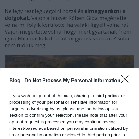
Ne légy rest leguggolni hozzá és
elmagyarázni a
dolgokat
. Vajon a húsvér Róbert Gida megértette
volna mi folyik körülötte, ha valaki figyelt volna rá?
Vajon megértette volna, hogy miért gyártanak "nem
igazi Micimackókat" a többi gyerek számára? Soha
nem tudjuk meg.
Blog -
Do Not Process My Personal Information
If you wish to opt-out of the sale, sharing to third parties, or
processing of your personal or sensitive information for
targeted advertising by us, please use the below opt-out
section to confirm your selection. Please note that after your
opt-out request is processed you may continue seeing
Ez csak a családra tartozik! Vagy
interest-based ads based on personal information utilized by
mégsem?
us or personal information disclosed to third parties prior to