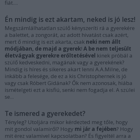
fiát....
Én mindig is ezt akartam, neked is jó lesz!
Megszámlálhatatlan szülő kényszeríti rá a gyerekére
a balettet, a zongorát, az adott hivatást csak azért,
mert ő mindig is ezt akarta, csak
neki nem állt
módjában, de majd a gyerek
!
A be nem teljesült
életvágyak gyerekre erőltetésével
kinek próbál a
szülő kedveskedni, magának vagy a gyerekének?
Mindig is híres és sikeres akart lenni A.A.Milne, de
inkább a felesége, de ez a kis Christophernek is jó
vagy csak Róbert Gidának? Ők nem azonosak, hiába
ismételgeti ezt a kisfiú, senki nem fogadja el. A szülei
se...
Te ismered a gyerekedet?
Tényleg? Utoljára mikor kérdezted meg tőle, hogy
mit gondol valamiről? Hogy
mi jár a fejében
? Hogy
mit érez valamivel kapcsolatban? És figyeltél arra a