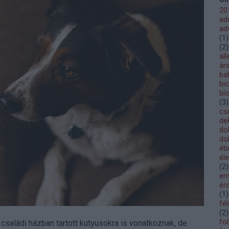
20
ad
ad
(
1
)
(
2
)
all
ár
ba
bic
bl
(
3
)
cs
de
do
do
éb
él
(
2
)
em
ér
(
1
)
fé
(
2
)
fo
 családi házban tartott kutyusokra is vonatkoznak, de