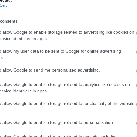
Out
Pa
ké
k, folytassuk is azzal.
consents
en van?
o allow Google to enable storage related to advertising like cookies on
evice identifiers in apps.
 a kutyát a kötelező veszettség elleni vakcinával
. Ez
bújni alóla, de mint felelős gazdi gondolom te sem
o allow my user data to be sent to Google for online advertising
ta védőoltást lehet kérni, és kölyökori oltási program is
s.
dőpontokat, de erről majd a korábban váltasztott doki
to allow Google to send me personalized advertising.
o allow Google to enable storage related to analytics like cookies on
utyákba ültetendő mikrochip
alapjaival tisztában legyél!
evice identifiers in apps.
re alá, amit törvény ír elő. 3500 Ft-ba kerül és egyetlen
 vagy menhelyről lesz a kölyök kutyád, akkor már biztos
Ke
o allow Google to enable storage related to functionality of the website
at élete végig működni fog, de néhány évente azért jó
ztonság kedvéért.
o allow Google to enable storage related to personalization.
Fr
gmondani, hogy jól jár a kutyád!
Arra szolgál, hogyha
Ra
o allow Google to enable storage related to security, including