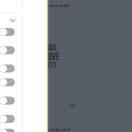
nelben laksz? Válaszolj erre a két
rdésre! >>>
resés
iss topikok
madan:
Vagy egyszerűen csak azért