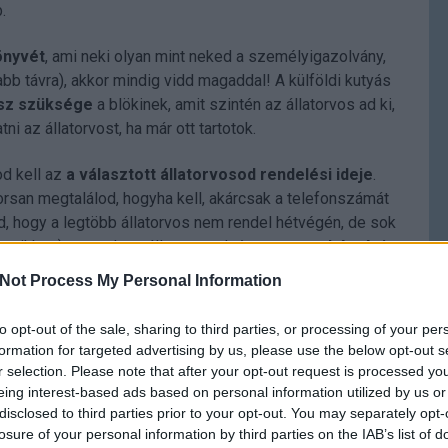
.
önyvét
, ami neki olyan mint neked a személyigazolvány,
bb távra), akkor mindig vidd magaddal! A külföldi kutyás
esz szüksége
a blökinek, amit szintén az állatorvos ad ki,
ni az állatorvost, ha már ott tartotok.
od kell az
a választott állatorvosod rendelési ideje
.
gyorsan megtalálod, hogyha kell, akárcsak a telefonszámát
od, hogy a legtöbb állatorvos nem rendel hétvégén, de sok
yikben) tartanak az állatorvosok úgynevezett
hétvégi
 vészhelyzeti esetben hozzájuk kell fordulni, ha hirtelen
Not Process My Personal Information
 csoportok, weboldalak, menhelyek honlapjai stb. is
kik vannak ügyeletben, de ha nagy a baj nincs arra időd,
to opt-out of the sale, sharing to third parties, or processing of your per
l
itt
. Több nagyvárosban (kérdezd rá, hogy nálatok is így
formation for targeted advertising by us, please use the below opt-out s
he
szolgálatban a következő hétköznapok éjszakin. Magyarul
r selection. Please note that after your opt-out request is processed y
utó, akkor az előző hétvégi ügyeletesdokihoz kell rohanni
eing interest-based ads based on personal information utilized by us or
disclosed to third parties prior to your opt-out. You may separately opt-
losure of your personal information by third parties on the IAB’s list of