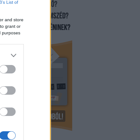
B’s List of
er and store
to grant or
ed purposes