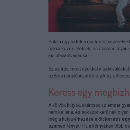
Sokan egy hirtelen döntéstől vezérelve
neki a közös életnek, és számos olyan a
kis utánaolvasással.
Ez az írás, most azokkal a tudnivalókkal
szőrös négylábúval költözik az otthono
Keress egy megbízha
A kölyök kutyák, akárcsak az ember gyer
nem kellene, és sokszor kerülnek olyan 
még a kutya érkezése előtt
keress egy 
szemed fényét! Ha a környéken több doki 