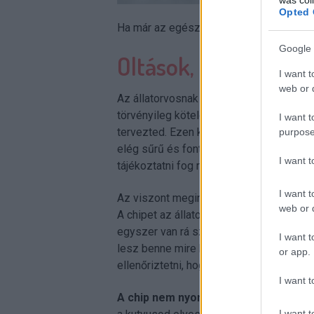
Opted 
Ha már az egészségügyi dolgoknál tartun
Google 
Oltások, chip rendb
I want t
web or d
Az állatorvosnak
évente be kell oltani
törvényileg kötelező, így nem szabad ki
I want t
tervezted. Ezen kívül még nagyon sok faj
purpose
elég sűrű és fontos betartani az előírt i
I want 
tájékoztatni fog részletesen.
I want t
Az viszont megint egy fontos, hogy
a k
web or d
A chipet az állatorvos helyezi a kutya bő
egyszer van rá szükség, ha tenyésztőtől
I want t
lesz benne mire hozzád kerül. A chip áll
or app.
ellenőriztetni, hogy minden ok vele a bi
I want t
A chip nem nyomkövető, nem tudja me
I want t