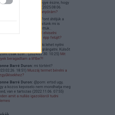
katolja le, hogy senki ne vegye észre, hogy
nnyi a fogyasztás, így ...
(
2025.08.06.
:47
)
Lelakatolhatom a villanyórám?
ta Melinda:
Remek írás. Pont átéljük a
ját lépcsőházunkban. Átestünk mi is
újításon, de figyelembe vettük...
25.07.13. 11:48
)
Miért kell elviselni
relmesen, ha a szomszéd épp felújít?
ani:
Belső ajtót könnyen ki lehet nyitni
ak erőteljesebben kell megrángatni. Külsőt
szont csak szer...
(
2024.07.30. 10:25
)
Mit
gyek beragadtam a liftbe?!
onne Barré Duron:
mi történt?
23.02.26. 18:51
)
Muszáj termet bérelni a
zgyűlésekhez?
onne Barré Duron:
@pom: ertsd ugy,
gy a kozos kepviselo nem mondhatja meg
ked, van e tartozas
(
2022.11.06. 07:55
)
nden amit a nullás igazolásról tudni
demes
mkék