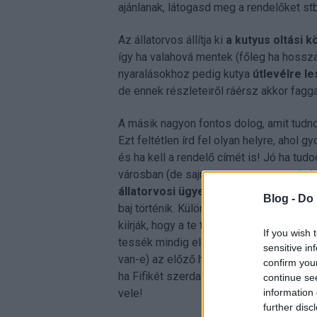
ajánlanak, látogasd meg a rendelőket stb
Az állatorvos állítja ki
a kutyus oltási k
így ha valahová mentek (főleg ha hossza
nyaralásokhoz pedig kutya
útlevélre l
de ennek részleteiről ráérsz akkor faggat
A másik nagyon fontos dolog, amit tudn
Ezt feltétlen írd fel olyan helyre, ahol 
és ha kell a rendelő címét is! Jó ha tud
városban (de sajnos messze nem mindeg
állatorvosi ügyelet
et. Ilyenkor sürgős,
Blog -
Do 
baj történik. Különböző kutyás facebook
kiírják, hogy a te településed környékén 
If you wish 
tessék mindig előtte lecsekkolni példáu
sensitive in
van-e) az előző hétvégi ügyeletes van 
confirm you
ha Fifikét szerda éjfélkor elütötte az a
continue se
information 
vele!
further disc