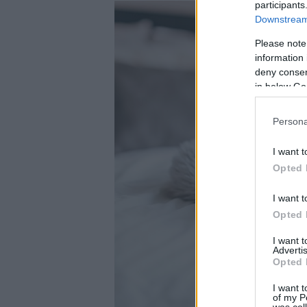
participants
Downstream 
Please note
information 
deny consent
in below Go
Persona
I want t
Opted 
I want t
Opted 
I want 
Advertis
Opted 
I want t
of my P
was col