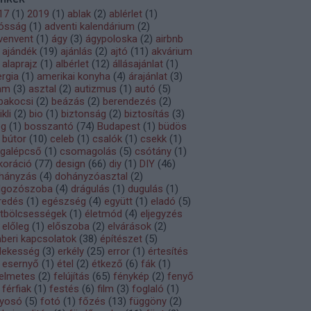
17
(
1
)
2019
(
1
)
ablak
(
2
)
ablérlet
(
1
)
ósság
(
1
)
adventi kalendárium
(
2
)
venvent
(
1
)
ágy
(
3
)
ágypoloska
(
2
)
airbnb
ajándék
(
19
)
ajánlás
(
2
)
ajtó
(
11
)
akvárium
alaprajz
(
1
)
albérlet
(
12
)
állásajánlat
(
1
)
ergia
(
1
)
amerikai konyha
(
4
)
árajánlat
(
3
)
am
(
3
)
asztal
(
2
)
autizmus
(
1
)
autó
(
5
)
bakocsi
(
2
)
beázás
(
2
)
berendezés
(
2
)
ikli
(
2
)
bio
(
1
)
biztonság
(
2
)
biztosítás
(
3
)
og
(
1
)
bosszantó
(
74
)
Budapest
(
1
)
büdös
bútor
(
10
)
celeb
(
1
)
csalók
(
1
)
csekk
(
1
)
igalépcső
(
1
)
csomagolás
(
5
)
csótány
(
1
)
koráció
(
77
)
design
(
66
)
diy
(
1
)
DIY
(
46
)
hányzás
(
4
)
dohányzóasztal
(
2
)
lgozószoba
(
4
)
drágulás
(
1
)
dugulás
(
1
)
redés
(
1
)
egészség
(
4
)
együtt
(
1
)
eladó
(
5
)
etbölcsességek
(
1
)
életmód
(
4
)
eljegyzés
előleg
(
1
)
előszoba
(
2
)
elvárások
(
2
)
beri kapcsolatok
(
38
)
építészet
(
5
)
dekesség
(
3
)
erkély
(
25
)
error
(
1
)
értesítés
esernyő
(
1
)
étel
(
2
)
étkező
(
6
)
fák
(
1
)
lelmetes
(
2
)
felújítás
(
65
)
fénykép
(
2
)
fenyő
férfiak
(
1
)
festés
(
6
)
film
(
3
)
foglaló
(
1
)
lyosó
(
5
)
fotó
(
1
)
főzés
(
13
)
függöny
(
2
)