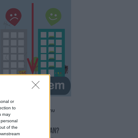
sonal or
ection to
llo@hazmestermedve.hu
ou may
 personal
out of the
 downstream