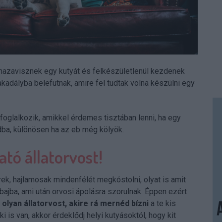
 hazavisznek egy kutyát és felkészületlenül kezdenek
kadályba belefutnak, amire fel tudtak volna készülni egy
 foglalkozik, amikkel érdemes tisztában lenni, ha egy
dba, különösen ha az eb még kölyök.
tó állatorvost!
ek, hajlamosak mindenfélét megkóstolni, olyat is amit
bajba, ami után orvosi ápolásra szorulnak. Éppen ezért
olyan állatorvost, akire rá mernéd bízni
a te kis
is van, akkor érdeklődj helyi kutyásoktól, hogy kit