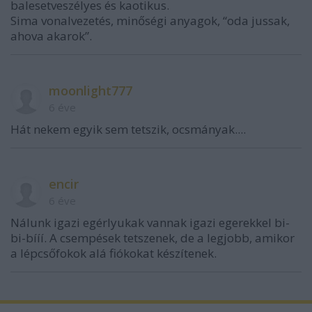
balesetveszélyes és kaotikus.
Sima vonalvezetés, minőségi anyagok, “oda jussak,
ahova akarok”.
moonlight777
6 éve
Hát nekem egyik sem tetszik, ocsmányak....
encir
6 éve
Nálunk igazi egérlyukak vannak igazi egerekkel bi-
bi-bííí. A csempések tetszenek, de a legjobb, amikor
a lépcsőfokok alá fiókokat készítenek.