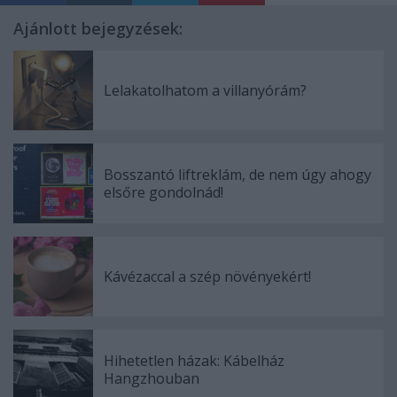
Ajánlott bejegyzések:
Lelakatolhatom a villanyórám?
Bosszantó liftreklám, de nem úgy ahogy
elsőre gondolnád!
Kávézaccal a szép növényekért!
Hihetetlen házak: Kábelház
Hangzhouban