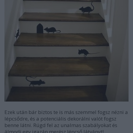
Ezek után bár biztos te is más szemmel fogsz nézni a
lépcsődre, és a potenciális dekorálni valót fogsz
benne látni. Rúgd fel az unalmas szabályokat és
álmodj egy igazán merész lépcső látványt!