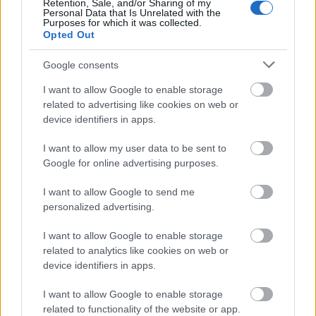
Retention, Sale, and/or Sharing of my
Personal Data that Is Unrelated with the
Purposes for which it was collected.
Opted Out
Google consents
I want to allow Google to enable storage
related to advertising like cookies on web or
device identifiers in apps.
I want to allow my user data to be sent to
Google for online advertising purposes.
És ha már a csempénél tartunk...
I want to allow Google to send me
Burkold rendhagyó módon a lépcsődet!
personalized advertising.
Ne félj a szokatlan alapanyag választástól! Ha
I want to allow Google to enable storage
beleszerettél egy csempe fajtába nyugodtan
related to analytics like cookies on web or
kombináld a lépcsőddel is, ezzel is egységet
device identifiers in apps.
teremtve a lakás falain belül.
I want to allow Google to enable storage
related to functionality of the website or app.