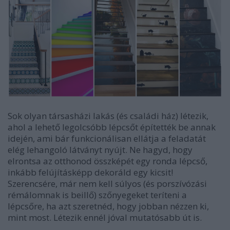
Sok olyan társasházi lakás (és családi ház) létezik,
ahol a lehető legolcsóbb lépcsőt építették be annak
idején, ami bár funkcionálisan ellátja a feladatát
elég lehangoló látványt nyújt. Ne hagyd, hogy
elrontsa az otthonod összképét egy ronda lépcső,
inkább felújításképp dekoráld egy kicsit!
Szerencsére, már nem kell súlyos (és porszívózási
rémálomnak is beillő) szőnyegeket teríteni a
lépcsőre, ha azt szeretnéd, hogy jobban nézzen ki,
mint most. Létezik ennél jóval mutatósabb út is.