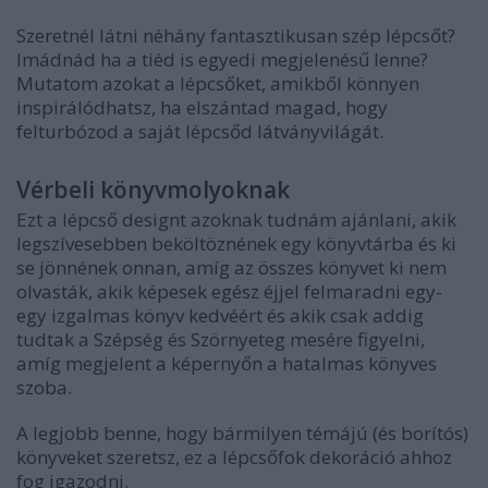
Szeretnél látni néhány fantasztikusan szép lépcsőt?
Imádnád ha a tiéd is egyedi megjelenésű lenne?
Mutatom azokat a lépcsőket, amikből könnyen
inspirálódhatsz, ha elszántad magad, hogy
felturbózod a saját lépcsőd látványvilágát.
Vérbeli könyvmolyoknak
Ezt a lépcső designt azoknak tudnám ajánlani, akik
legszívesebben beköltöznének egy könyvtárba és ki
se jönnének onnan, amíg az összes könyvet ki nem
olvasták, akik képesek egész éjjel felmaradni egy-
egy izgalmas könyv kedvéért és akik csak addig
tudtak a Szépség és Szörnyeteg mesére figyelni,
amíg megjelent a képernyőn a hatalmas könyves
szoba.
A legjobb benne, hogy bármilyen témájú (és borítós)
könyveket szeretsz, ez a lépcsőfok dekoráció ahhoz
fog igazodni.