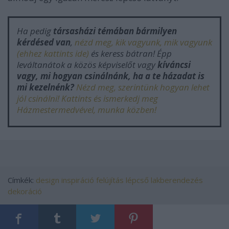
Ha pedig
társasházi témában bármilyen
kérdésed van
,
nézd meg, kik vagyunk, mik vagyunk
(ehhez kattints ide)
és keress bátran! Épp
leváltanátok a közös képviselőt vagy
kíváncsi
vagy, mi hogyan csinálnánk, ha a te házadat is
mi kezelnénk?
Nézd meg, szerintünk hogyan lehet
jól csinálni! Kattints és ismerkedj meg
Házmestermedvével, munka közben!
Címkék:
design
inspiráció
felújítás
lépcső
lakberendezés
dekoráció