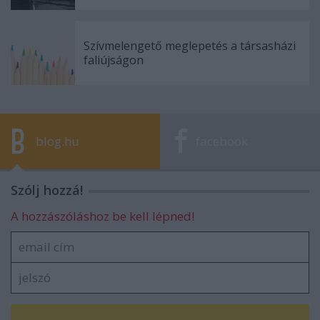
Szívmelengető meglepetés a társasházi
faliújságon
blog.hu
facebook
Szólj hozzá!
A hozzászóláshoz be kell lépned!