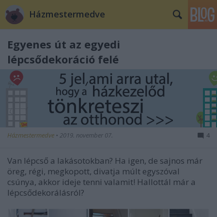
Házmestermedve
Egyenes út az egyedi
lépcsődekoráció felé
Házmestermedve
•
2019. november 07.
4
Van lépcső a lakásotokban? Ha igen, de sajnos már
öreg, régi, megkopott, divatja múlt egyszóval
csúnya, akkor ideje tenni valamit! Hallottál már a
lépcsődekorálásról?