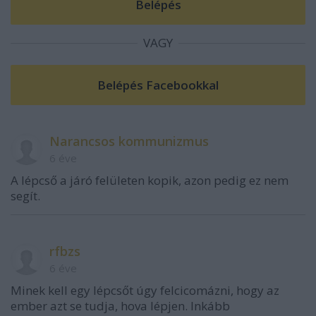
VAGY
Narancsos kommunizmus
6 éve
A lépcső a járó felületen kopik, azon pedig ez nem
segít.
rfbzs
6 éve
Minek kell egy lépcsőt úgy felcicomázni, hogy az
ember azt se tudja, hova lépjen. Inkább