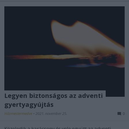
Legyen biztonságos az adventi
gyertyagyújtás
Házmestermedve
•
2021. november 25.
0
Közeledik a karácsony és vele együtt az adventi