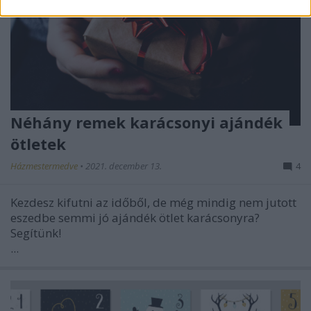
Néhány remek karácsonyi ajándék
ötletek
Házmestermedve
•
2021. december 13.
4
Kezdesz kifutni az időből, de még mindig nem jutott
eszedbe semmi jó ajándék ötlet karácsonyra?
Segítünk!
...