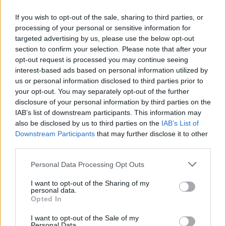
lakóotthonba ...
If you wish to opt-out of the sale, sharing to third parties, or
processing of your personal or sensitive information for
targeted advertising by us, please use the below opt-out
section to confirm your selection. Please note that after your
opt-out request is processed you may continue seeing
interest-based ads based on personal information utilized by
us or personal information disclosed to third parties prior to
your opt-out. You may separately opt-out of the further
disclosure of your personal information by third parties on the
IAB’s list of downstream participants. This information may
also be disclosed by us to third parties on the
IAB’s List of
Downstream Participants
that may further disclose it to other
third parties.
Please note that this website/app uses one or more Google
Personal Data Processing Opt Outs
services and may gather and store information including but
Bosszantó liftreklám, de nem úgy
not limited to your visit or usage behaviour. You may click to
I want to opt-out of the Sharing of my
personal data.
ahogy elsőre gondolnád!
grant or deny consent to Google and its third-party tags to
Opted In
use your data for below specified purposes in below Google
Házmestermedve
•
2022. január 31.
1
consent section.
I want to opt-out of the Sale of my
Personal Data.