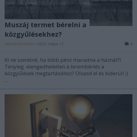
Muszáj termet bérelni a
közgyűlésekhez?
Házmestermedve
•
2022. május 11.
4
Ki ne szeretné, ha több pénz maradna a háznál?!
Tényleg elengedhetetlen a terembérlés a
közgyűlések megtartásához? Olvasd el és kiderül! ;)
...