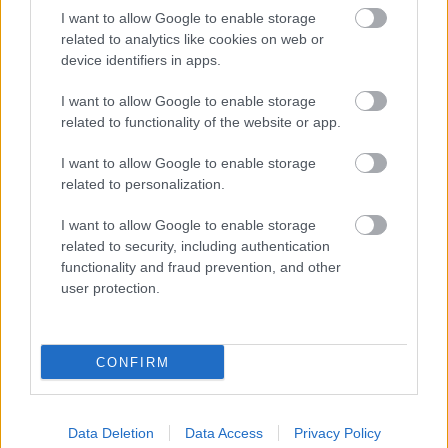
ajándékcsomagolási technikák
I want to allow Google to enable storage
related to analytics like cookies on web or
Házmestermedve
•
2021. december 16.
1
device identifiers in apps.
Aki környezettudatos életet él szívesen csomagolná a
I want to allow Google to enable storage
karácsonyi meglepetéseket is ennek jegyében. De
related to functionality of the website or app.
vajon megoldható? Hát persze, méghozzá több ...
I want to allow Google to enable storage
related to personalization.
I want to allow Google to enable storage
related to security, including authentication
functionality and fraud prevention, and other
user protection.
CONFIRM
Data Deletion
Data Access
Privacy Policy