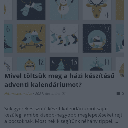
Mivel töltsük meg a házi készítésű
adventi kalendáriumot?
Házmestermedve
•
2021. december 01.
0
Sok gyerekes szülő készít kalendáriumot saját
kezűleg, amibe kisebb-nagyobb meglepetéseket rejt
a bocsoknak. Most nekik segítünk néhány tippel, ...