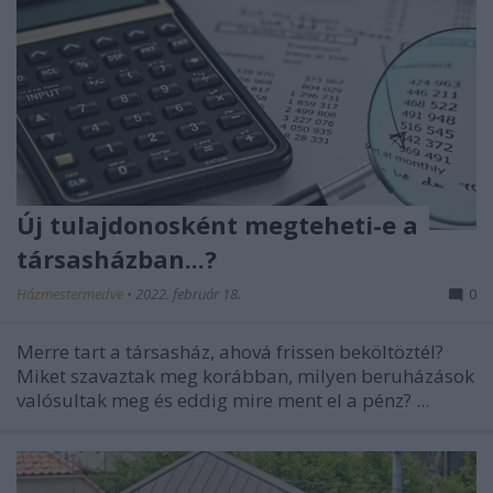
Új tulajdonosként megteheti-e a
társasházban...?
Házmestermedve
•
2022. február 18.
0
Merre tart a társasház, ahová frissen beköltöztél?
Miket szavaztak meg korábban, milyen beruházások
valósultak meg és eddig mire ment el a pénz? ...