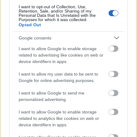
galambriasztó praktikákat.
I want to opt-out of Collection, Use,
Retention, Sale, and/or Sharing of my
Personal Data that Is Unrelated with the
Purposes for which it was collected.
Opted Out
Google consents
I want to allow Google to enable storage
related to advertising like cookies on web or
device identifiers in apps.
I want to allow my user data to be sent to
Google for online advertising purposes.
I want to allow Google to send me
personalized advertising.
Így szabadulj meg a vígan burukkoló
I want to allow Google to enable storage
related to analytics like cookies on web or
galamboktól az ablakodból
device identifiers in apps.
Házmestermedve
•
2017. június 22.
29