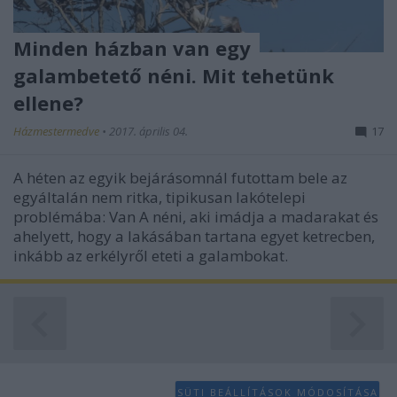
Minden házban van egy
galambetető néni. Mit tehetünk
ellene?
Házmestermedve
•
2017. április 04.
17
A héten az egyik bejárásomnál futottam bele az
egyáltalán nem ritka, tipikusan lakótelepi
problémába: Van A néni, aki imádja a madarakat és
ahelyett, hogy a lakásában tartana egyet ketrecben,
inkább az erkélyről eteti a galambokat.
SÜTI BEÁLLÍTÁSOK MÓDOSÍTÁSA