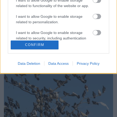
I want to allow Google to enable storage
related to functionality of the website or app.
Van az úgy, hogy ha az ember fodrászatot nyit, akkor
csak lenőtt hajú emberekkel találkozik. Na, így
I want to allow Google to enable storage
érzem én is, amikor a medvepostaládát ürítem. Ez
related to personalization.
alapján a Földnek vége és idegenek letaroltak, anyák
menekítik a gyermekeiket és semmi sem működik, ja
I want to allow Google to enable storage
és minden házkezelő maga a patás ördög. Most ez…
related to security, including authentication
functionality and fraud prevention, and other
CONFIRM
user protection.
Data Deletion
Data Access
Privacy Policy