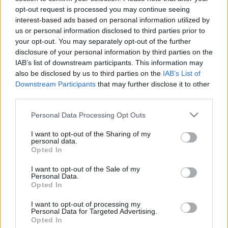
opt-out request is processed you may continue seeing
interest-based ads based on personal information utilized by
us or personal information disclosed to third parties prior to
your opt-out. You may separately opt-out of the further
disclosure of your personal information by third parties on the
IAB’s list of downstream participants. This information may
also be disclosed by us to third parties on the
IAB’s List of
Downstream Participants
that may further disclose it to other
third parties.
Please note that this website/app uses one or more Google
Personal Data Processing Opt Outs
9 galambriasztó megoldás, amivel
services and may gather and store information including but
visszafoglalhatod az erkélyed
not limited to your visit or usage behaviour. You may click to
I want to opt-out of the Sharing of my
personal data.
grant or deny consent to Google and its third-party tags to
Opted In
Házmestermedve
•
2018. június 27.
19
use your data for below specified purposes in below Google
consent section.
I want to opt-out of the Sale of my
Personal Data.
Egyszerűen elűzhetetlenek ezek a galambok. Folyton
Opted In
ide járnak az ablakomba, és mindent
összepiszkolnak és még aludni se hagynak hajnalok-
I want to opt-out of processing my
hajnalán.. Ismerős a helyzet? Akkor épp itt az ideje,
Personal Data for Targeted Advertising.
Opted In
hogy kitedd a kéretlen kis tollasokat. Mutatom a