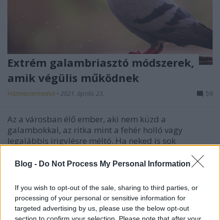
Extrém galambriasztó módszerek,
amik végülis működnek
Házmestermedve
•
2021. április 23.
59
Az a városban élő ember, aki nem küzd a
galambokkal, az ritka mint a fehér holló vagy
legalábbis irigylésre méltó. Ha neked is sok
bosszúságot okoznak a kis tollpárnák, akkor ezt a
cikket neked ajánljuk!
Blog -
Do Not Process My Personal Information
If you wish to opt-out of the sale, sharing to third parties, or
processing of your personal or sensitive information for
targeted advertising by us, please use the below opt-out
section to confirm your selection. Please note that after your