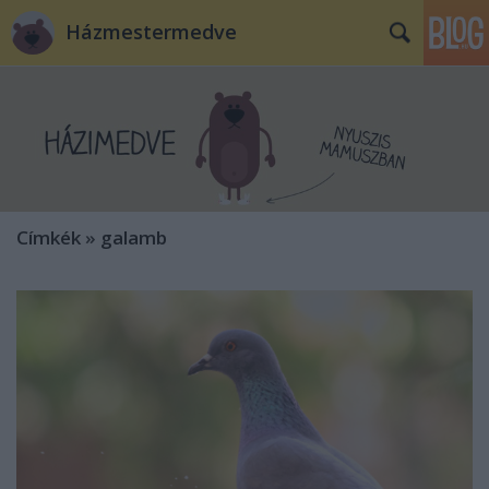
Házmestermedve
Címkék
»
galamb