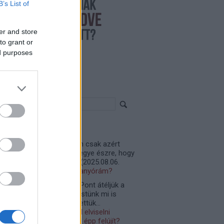
B’s List of
er and store
to grant or
ed purposes
resés
iss topikok
madan:
Vagy egyszerűen csak azért
katolja le, hogy senki ne vegye észre, hogy
nnyi a fogyasztás, így ...
(
2025.08.06.
:47
)
Lelakatolhatom a villanyórám?
ta Melinda:
Remek írás. Pont átéljük a
ját lépcsőházunkban. Átestünk mi is
újításon, de figyelembe vettük...
25.07.13. 11:48
)
Miért kell elviselni
relmesen, ha a szomszéd épp felújít?