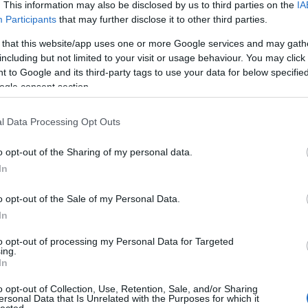
. This information may also be disclosed by us to third parties on the
IA
Participants
that may further disclose it to other third parties.
 that this website/app uses one or more Google services and may gath
including but not limited to your visit or usage behaviour. You may click 
 to Google and its third-party tags to use your data for below specifi
ogle consent section.
l Data Processing Opt Outs
Ke
o opt-out of the Sharing of my personal data.
In
Fr
Ra
o opt-out of the Sale of my Personal Data.
la
In
me
17
to opt-out of processing my Personal Data for Targeted
ing.
Kó
In
sa
fel
o opt-out of Collection, Use, Retention, Sale, and/or Sharing
(
20
ersonal Data that Is Unrelated with the Purposes for which it
tü
lected.