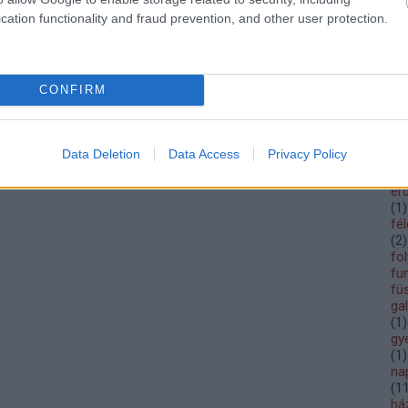
bic
cation functionality and fraud prevention, and other user protection.
bl
(
3
)
cs
de
CONFIRM
do
do
éb
él
Data Deletion
Data Access
Privacy Policy
(
2
)
em
ér
(
1
)
fé
(
2
)
fo
fu
fü
ga
(
1
)
gy
(
1
)
na
(
1
ház