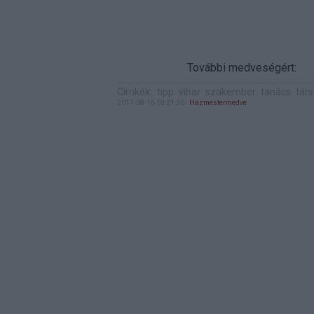
További medveségért:
Címkék:
tipp
vihar
szakember
tanács
tár
2017-08-16 18:21:30
-
Házmestermedve