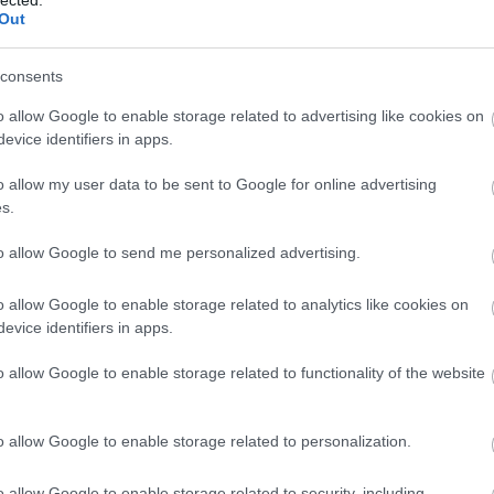
Out
Ad
cs
vi
consents
te
Yv
o allow Google to enable storage related to advertising like cookies on
(
20
evice identifiers in apps.
kö
o allow my user data to be sent to Google for online advertising
Yv
ho
s.
ne
Mi
to allow Google to send me personalized advertising.
ér
o allow Google to enable storage related to analytics like cookies on
Cí
evice identifiers in apps.
20
ad
o allow Google to enable storage related to functionality of the website
ad
(
1
)
(
2
)
o allow Google to enable storage related to personalization.
all
ár
ba
o allow Google to enable storage related to security, including