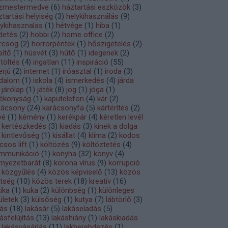
zmestermedve
(
6
)
háztartási eszközök
(
3
)
ztartási helyiség
(
3
)
helykihasználás
(
9
)
lykihasznalas
(
1
)
hétvége
(
1
)
hiba
(
1
)
rdetés
(
2
)
hobbi
(
2
)
home office
(
2
)
rcsög
(
2
)
horrorpéntek
(
1
)
hőszigetelés
(
2
)
sítő
(
1
)
húsvét
(
3
)
hűtő
(
1
)
idegenek
(
2
)
őtöltés
(
4
)
ingatlan
(
11
)
inspiráció
(
55
)
erjú
(
2
)
internet
(
1
)
íróasztal
(
1
)
iroda
(
3
)
odalom
(
1
)
iskola
(
4
)
ismerkedés
(
4
)
járda
járólap
(
1
)
játék
(
8
)
jog
(
1
)
jóga
(
1
)
tékonyság
(
1
)
kaputelefon
(
4
)
kár
(
2
)
rácsony
(
24
)
karácsonyfa
(
5
)
kártérítés
(
2
)
vé
(
1
)
kémény
(
1
)
kerékpár
(
4
)
kéretlen levél
kertészkedés
(
3
)
kiadás
(
3
)
kinek a dolga
kintlevőség
(
1
)
kisállat
(
4
)
klíma
(
2
)
kodos
csos lift
(
1
)
költözés
(
9
)
költöztetés
(
4
)
mmunikáció
(
1
)
konyha
(
32
)
könyv
(
4
)
rnyezetbarát
(
8
)
korona vírus
(
9
)
korrupció
közgyűlés
(
4
)
közös képviselő
(
13
)
közös
ltség
(
10
)
közös terek
(
18
)
kreatív
(
16
)
tika
(
1
)
kuka
(
2
)
különbség
(
1
)
különleges
ületek
(
3
)
külsőség
(
1
)
kutya
(
7
)
lábtörlő
(
3
)
kás
(
18
)
lakásár
(
5
)
lakáseladás
(
5
)
ásfelújítás
(
13
)
lakáshiány
(
1
)
lakáskiadás
lakásvásárlás
(
11
)
lakberebdezés
(
1
)