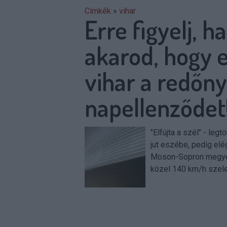
Címkék
»
vihar
Erre figyelj, 
akarod, hogy e
vihar a redőn
napellenződet
"Elfújta a szél" - leg
jut eszébe, pedig elé
Moson-Sopron megyéb
közel 140 km/h szele