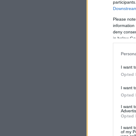
participants
Downstream 
Please note
information 
deny consent
in below Go
Persona
I want t
Opted 
I want t
Opted 
I want 
Advertis
Opted 
I want t
of my P
was col