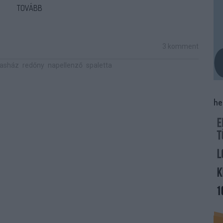
TOVÁBB
3
komment
sasház
redőny
napellenző
spaletta
he