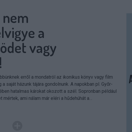
ha nem
lvigye a
yödet vagy
!
többünknek erről a mondatról az ikonikus könyv vagy film
g a saját házunk tájára gondolnunk. A napokban pl. Győr-
en hatalmas károkat okozott a szél. Sopronban például
t mértek, ami nálam már eléri a hűdehúhát a…