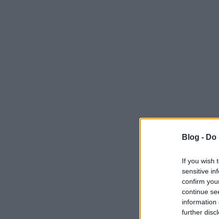
Blog -
Do 
If you wish 
sensitive in
confirm you
continue se
information 
further disc