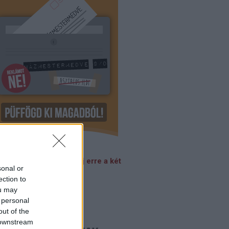
nelben laksz? Válaszolj erre a két
sonal or
rdésre! >>>
ection to
ou may
 personal
out of the
 downstream