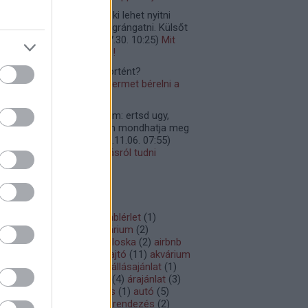
ani:
Belső ajtót könnyen ki lehet nyitni
ak erőteljesebben kell megrángatni. Külsőt
szont csak szer...
(
2024.07.30. 10:25
)
Mit
gyek beragadtam a liftbe?!
onne Barré Duron:
mi történt?
23.02.26. 18:51
)
Muszáj termet bérelni a
zgyűlésekhez?
onne Barré Duron:
@pom: ertsd ugy,
gy a kozos kepviselo nem mondhatja meg
ked, van e tartozas
(
2022.11.06. 07:55
)
nden amit a nullás igazolásról tudni
demes
mkék
17
(
1
)
2019
(
1
)
ablak
(
2
)
ablérlet
(
1
)
ósság
(
1
)
adventi kalendárium
(
2
)
venvent
(
1
)
ágy
(
3
)
ágypoloska
(
2
)
airbnb
ajándék
(
19
)
ajánlás
(
2
)
ajtó
(
11
)
akvárium
alaprajz
(
1
)
albérlet
(
12
)
állásajánlat
(
1
)
ergia
(
1
)
amerikai konyha
(
4
)
árajánlat
(
3
)
am
(
3
)
asztal
(
2
)
autizmus
(
1
)
autó
(
5
)
bakocsi
(
2
)
beázás
(
2
)
berendezés
(
2
)