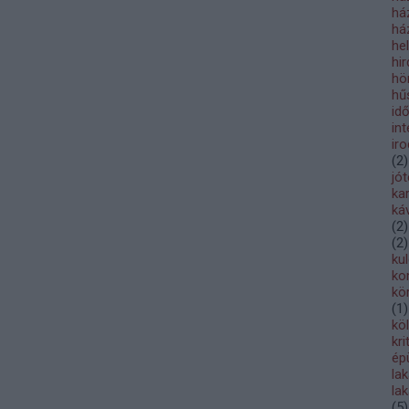
há
há
he
hi
hö
hű
id
int
ir
(
2
)
jó
ka
ká
(
2
)
(
2
)
kul
ko
kö
(
1
)
kö
kri
ép
la
lak
(
5
)