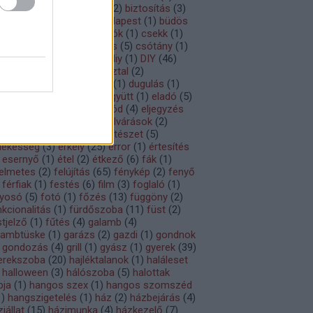
ikli
(
2
)
bio
(
1
)
biztonság
(
2
)
biztosítás
(
3
)
og
(
1
)
bosszantó
(
74
)
Budapest
(
1
)
büdös
bútor
(
10
)
celeb
(
1
)
csalók
(
1
)
csekk
(
1
)
igalépcső
(
1
)
csomagolás
(
5
)
csótány
(
1
)
koráció
(
77
)
design
(
66
)
diy
(
1
)
DIY
(
46
)
hányzás
(
4
)
dohányzóasztal
(
2
)
lgozószoba
(
4
)
drágulás
(
1
)
dugulás
(
1
)
redés
(
1
)
egészség
(
4
)
együtt
(
1
)
eladó
(
5
)
etbölcsességek
(
1
)
életmód
(
4
)
eljegyzés
előleg
(
1
)
előszoba
(
2
)
elvárások
(
2
)
beri kapcsolatok
(
38
)
építészet
(
5
)
dekesség
(
3
)
erkély
(
25
)
error
(
1
)
értesítés
esernyő
(
1
)
étel
(
2
)
étkező
(
6
)
fák
(
1
)
lelmetes
(
2
)
felújítás
(
65
)
fénykép
(
2
)
fenyő
férfiak
(
1
)
festés
(
6
)
film
(
3
)
foglaló
(
1
)
lyosó
(
5
)
fotó
(
1
)
főzés
(
13
)
függöny
(
2
)
nkcionalitás
(
1
)
fürdőszoba
(
11
)
füst
(
2
)
stjelző
(
1
)
fűtés
(
4
)
galamb
(
4
)
lambtüske
(
1
)
garázs
(
2
)
gazdi
(
1
)
gondnok
gondozás
(
4
)
grill
(
1
)
gyász
(
1
)
gyerek
(
39
)
erekszoba
(
20
)
hajléktalanok
(
1
)
haláleset
halloween
(
3
)
hálószoba
(
5
)
halottak
pja
(
1
)
hangos szex
(
1
)
hangos szomszéd
1
)
hangszigetelés
(
1
)
ház
(
2
)
házbejárás
(
4
)
iállat
(
15
)
házimunka
(
4
)
házkezelő
(
7
)